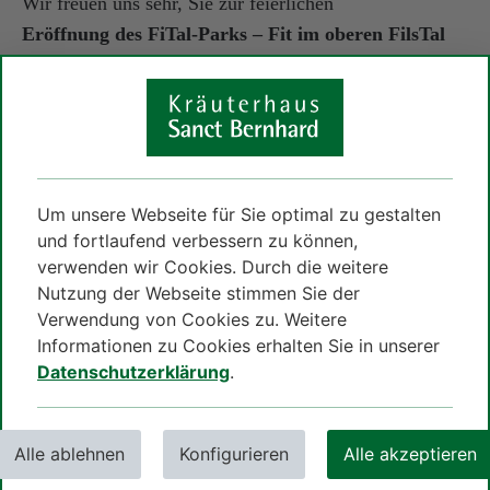
Wir freuen uns sehr, Sie zur feierlichen
Eröffnung des FiTal-Parks – Fit im oberen FilsTal
am Freitag, den 09.05.2025, ab 16:00 Uhr
einzuladen!
Mehr erfahren...
Erfahren Sie mehr
Um unsere Webseite für Sie optimal zu gestalten
und fortlaufend verbessern zu können,
verwenden wir Cookies. Durch die weitere
Kräuterhaus Blog
Nutzung der Webseite stimmen Sie der
Verwendung von Cookies zu. Weitere
Informationen zu Cookies erhalten Sie in unserer
Datenschutzerklärung
.
Alle ablehnen
Konfigurieren
Alle akzeptieren